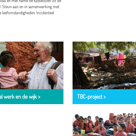
India en met name de kastelozen uit de
s). Steun aan en in samenwerking met
e leefomstandigheden. Incidenteel
al werk en de wijk >
TBC-project >