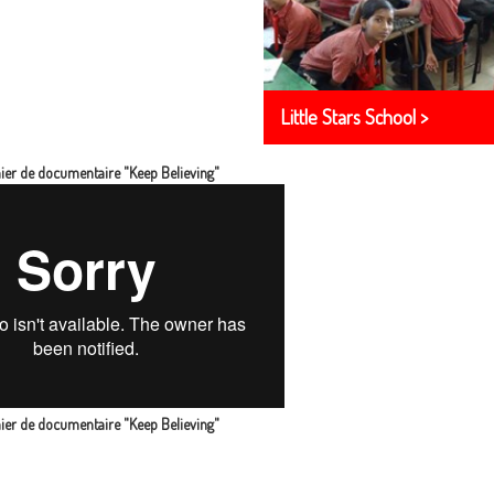
Little Stars School >
hier de documentaire
"Keep Believing"
hier de documentaire
"Keep Believing"