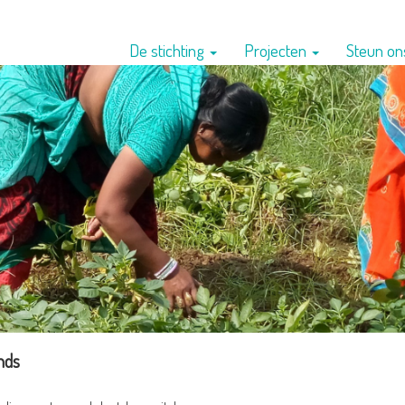
De stichting
Projecten
Steun o
nds