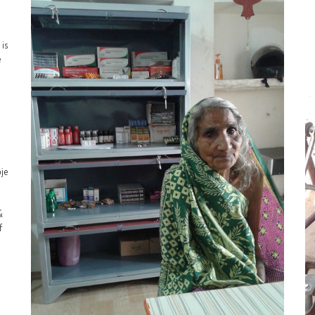
 is
e
pje
&
f