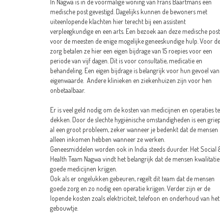
In Nagwa is in de voormalige woning van Frans Baartmans een
medische post gevestigd. Dagelijks kunnen de bewoners met
uiteenlopende klachten hier terecht bij een assistent
verpleegkundige en een arts. Een bezoek aan deze medische post
voor de meesten de enige mogelijke geneeskundige hulp. Voor d
zorg betalen ze hier een eigen bijdrage van 15 roepies voor een
periode van vijf dagen. Dit is voor consultatie, medicatie en
behandeling. Een eigen bijdrage is belangrijk voor hun gevoel van
eigenwaarde. Andere klinieken en ziekenhuizen zijn voor hen
onbetaalbaar.
Er is veel geld nodig om de kosten van medicijnen en operaties te
dekken. Door de slechte hygiënische omstandigheden is een grie
al een groot probleem, zeker wanneer je bedenkt dat de mensen
alleen inkomen hebben wanneer ze werken.
Geneesmiddelen
worden ook in India steeds duurder. Het Social 
Health Team Nagwa
vindt het belangrijk dat de mensen kwalitatie
goede medicijnen krijgen.
Ook als er ongelukken gebeuren, regelt dit team dat de mensen
goede zorg en zo nodig een operatie krijgen. Verder zijn er de
lopende kosten zoals elektriciteit, telefoon en onderhoud van het
gebouwtje.