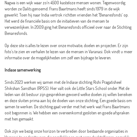
Nagwa is een wijk waar zo’n 4500 kasteloze mensen wonen. Tegenwoordig
worden ze Dalits genoemd. Frans Baartmans heeft sinds 1979 in de wijk
gewerkt. Toen hij naar India vertrok richtten vrienden het
'
Benaresfonds' op.
Het werd de financiële basis om de initiatieven van de mensen te
verwezenlijken. In 2009 ging het Benaresfonds officieel over naar de Stichting
Benaresfonds.
Op deze site is alles te lezen over onze motivatie, doelen en projecten. Er zijn
foto’s te zien en verhalen te lezen van de mensen in Varanasi. Ook vindt u meer
informatie over de mogelijkheden om zelf een bijdrage te leveren.
Indiase samenwerking
Sinds 2023 werken wij samen met de Indiase stichting Rishi Pragatisheel
Shikshan Sansthan (RPSS). Hier valt ook de Little Stars School onder. Met de
leden van dit bestuur zijn gesprekken gevoerd welke doelen zij willen bereiken
en deze sluiten prima aan bij de doelen van onze stichting. Een goede basis om
samen te werken. De stichting gaat verder met het werk wat Frans Baartmans
ooit begonnen is. We hebben een overeenkomst gesloten en goede afspraken
met hen gemaakt.
Ook zijn we bezig onze horizon te verbreden door bestaande organisaties in