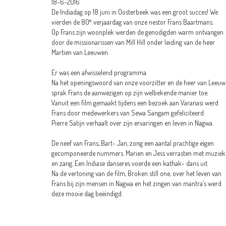
18-6-2016
De Indiadag op 18 juni in Oosterbeek was een groot succes! We
e
vierden de 80
verjaardag van onze nestor Frans Baartmans.
Op Frans zijn woonplek werden de genodigden warm ontvangen
door de missionarissen van Mill Hill onder leiding van de heer
Martien van Leeuwen.
Er was een afwisselend programma.
Na het openingswoord van onze voorzitter en de heer van Leeu
sprak Frans de aanwezigen op zijn welbekende manier toe.
Vanuit een film gemaakt tijdens een bezoek aan Varanasi werd
Frans door medewerkers van Sewa Sangam gefeliciteerd.
Pierre Satijn verhaalt over zijn ervaringen en leven in Nagwa.
De neef van Frans, Bart- Jan, zong een aantal prachtige eigen
gecomponeerde nummers. Marien en Jess verrasten met muziek
en zang. Een Indiase danseres voerde een kathak- dans uit.
Na de vertoning van de film, Broken still one, over het leven van
Frans bij zijn mensen in Nagwa en het zingen van mantra’s werd
deze mooie dag beëindigd.